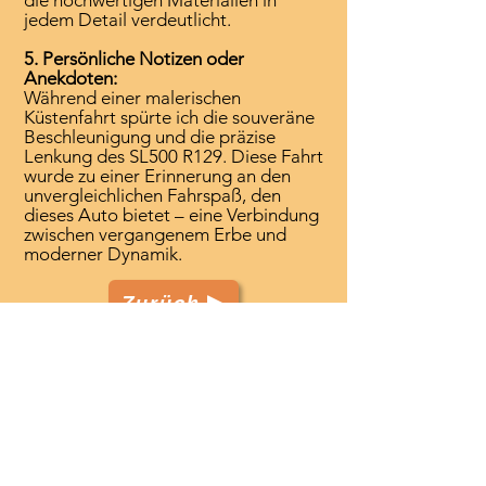
die hochwertigen Materialien in
jedem Detail verdeutlicht.
5. Persönliche Notizen oder
Anekdoten:
Während einer malerischen
Küstenfahrt spürte ich die souveräne
Beschleunigung und die präzise
Lenkung des SL500 R129. Diese Fahrt
wurde zu einer Erinnerung an den
unvergleichlichen Fahrspaß, den
dieses Auto bietet – eine Verbindung
zwischen vergangenem Erbe und
moderner Dynamik.
Zurück
TenerifeClassicCars.com
Start
Club