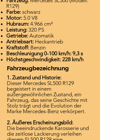
Fahrzeug:
Mercedes SL500 (Modell:
R129)
Farbe:
schwarz
Motor:
5.0 V8
Hubraum:
4.966 cm³
Leistung:
320 PS
Getriebe:
Automatik
Antriebsart:
Heckantrieb
Kraftstoff:
Benzin
Beschleunigung 0-100 km/h: 9,3 s
Höchstgeschwindigkeit: 228 km/h
Fahrzeugbezeichnung
1. Zustand und Historie:
Dieser Mercedes SL500 R129
begeistert in einem
außergewöhnlichen Zustand, ein
Fahrzeug, das seine Geschichte mit
Stolz trägt und die Evolution der
Marke Mercedes-Benz verkörpert.
2. Äußeres Erscheinungsbild:
Die beeindruckende Karosserie und
die zeitlose Lackierung verleihen
diesem SL500 R129 eine