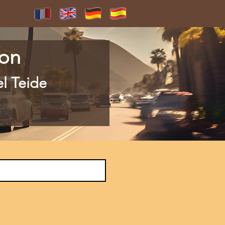
ion
el Teide