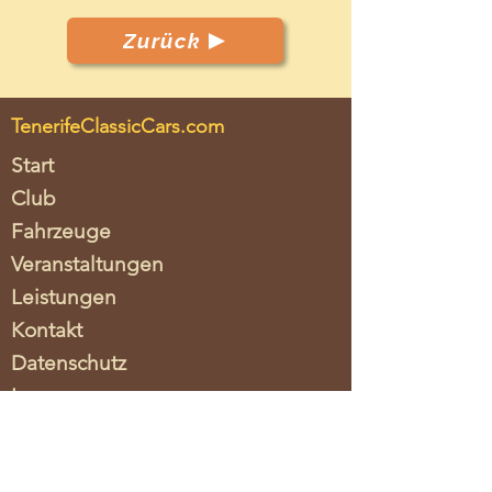
Zurück
TenerifeClassicCars.com
Start
Club
Fahrzeuge
Veranstaltungen
Leistungen
Kontakt
Datenschutz
Impressum
Verein / Asociacion
Tenerife Classic Cars c.o.
Lorena Albrecht
Schäferstraße 22