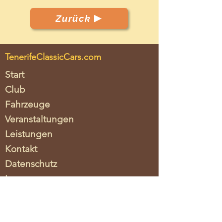
Zurück
TenerifeClassicCars.com
Start
Club
Fahrzeuge
Veranstaltungen
Leistungen
Kontakt
Datenschutz
Impressum
Verein / Asociacion
Tenerife Classic Cars c.o.
Lorena Albrecht
Schäferstraße 22