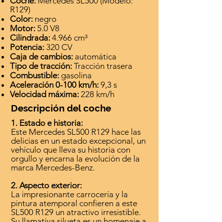
Coche:
Mercedes SL500 (Modelo:
R129)
Color:
negro
Motor:
5.0 V8
Cilindrada:
4.966 cm³
Potencia:
320 CV
Caja de cambios:
automática
Tipo de tracción:
Tracción trasera
Combustible:
gasolina
Aceleración 0-100 km/h:
9,3 s
Velocidad máxima:
228 km/h
Descripción del coche
1. Estado e historia:
Este Mercedes SL500 R129 hace las
delicias en un estado excepcional, un
vehículo que lleva su historia con
orgullo y encarna la evolución de la
marca Mercedes-Benz.
2. Aspecto exterior:
La impresionante carrocería y la
pintura atemporal confieren a este
SL500 R129 un atractivo irresistible.
Su llamativa silueta es un homenaje a