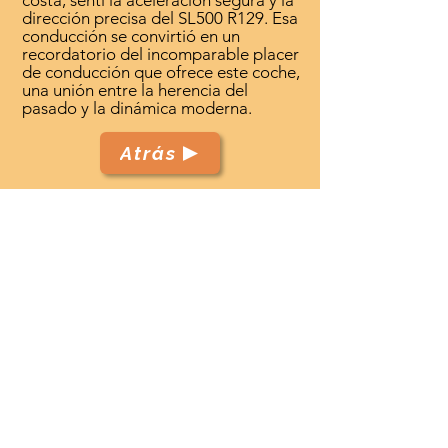
costa, sentí la aceleración segura y la
dirección precisa del SL500 R129. Esa
conducción se convirtió en un
recordatorio del incomparable placer
de conducción que ofrece este coche,
una unión entre la herencia del
pasado y la dinámica moderna.
Atrás
TenerifeClassicCars.com
Inicio
Club
Coches
Eventos
Servicios
Contacto