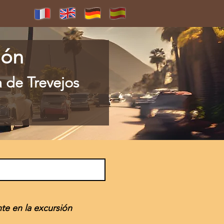
ión
a de Trevejos
te en la excursión