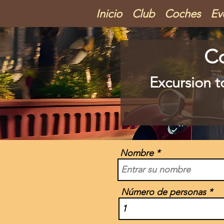
Inicio
Club
Coches
Ev
Co
Excursion t
Nombre
Número de personas